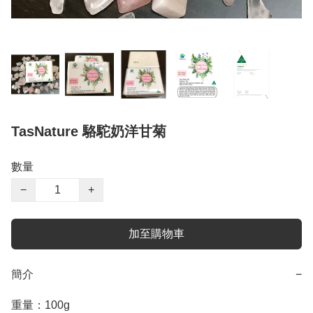
TasNature 駱駝奶洋甘菊
數量
−
+
加至購物車
簡介
−
重量：100g
