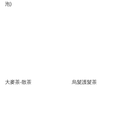
泡)
大麥茶-散茶
烏髮護髮茶