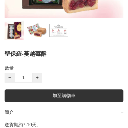
聖保羅-蔓越莓酥
數量
−
+
加至購物車
簡介
−
送貨期約7-10天。
