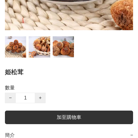
姫松茸
數量
−
+
加至購物車
簡介
−