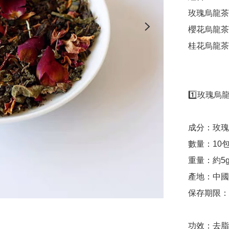
玫瑰烏龍茶 三
櫻花烏龍茶 三
桂花烏龍茶 三
1️⃣玫瑰烏龍
成分：玫瑰
數量：10包/
重量：約5g/
產地：中國

保存期限：2
功效：去脂