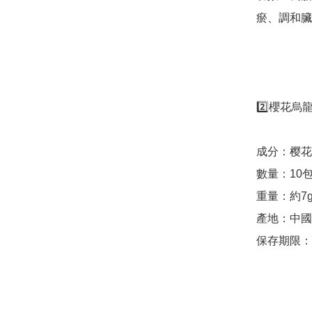
瘀、調和臟
2️⃣櫻花烏龍
成分：樱花
數量：10包/
重量：約7g/
產地：中國

保存期限：2