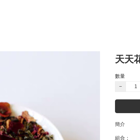
天天花
數量
−
簡介
組合：
