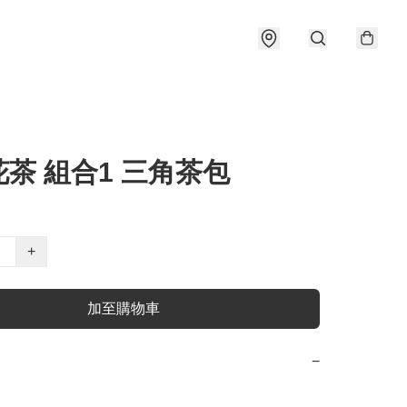
茶 組合1 三角茶包
+
加至購物車
−