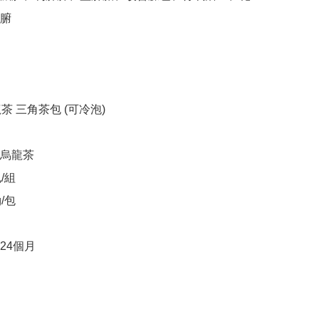
腑

茶 三角茶包 (可冷泡)

烏龍茶

組

包

4個月
