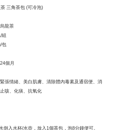
茶 三角茶包 (可冷泡)

烏龍茶

組

包

4個月

緊張情緒、美白肌膚、清除體內毒素及通宿便、消
止咳、化痰、抗氧化

l熱水倒入水杯/水壺，放入1個茶包，泡8分鐘便可。