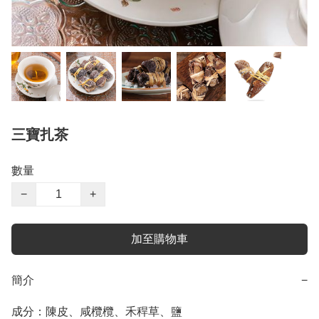
三寶扎茶
數量
−
+
加至購物車
簡介
−
成分：陳皮、咸欖欖、禾稈草、鹽
